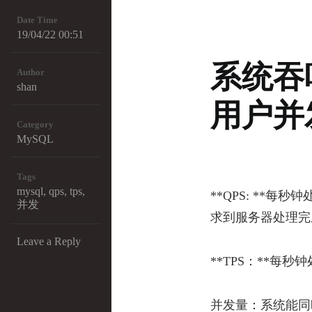
Date Time
19/04/22 00:51
系统吞
Author
shan
用户并
Category
MySQL
Tags
mysql
,
qps
,
tps
,
**QPS: **
并发
求到服务器处理完
Leave a Reply
**TPS：**每
并发量：系统能同