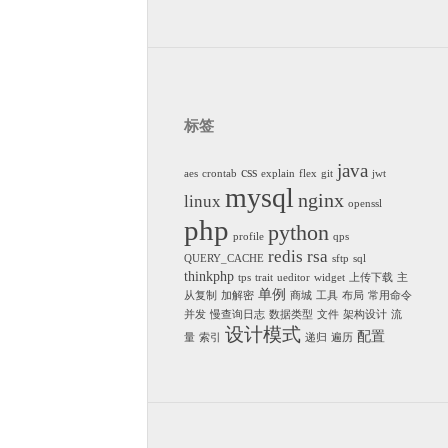
标签
java
css
aes
crontab
explain
flex
git
jwt
mysql
nginx
linux
openssl
php
python
profile
qps
redis
rsa
QUERY_CACHE
sftp
sql
thinkphp
tps
trait
ueditor
widget
上传下载
主
单例
从复制
加解密
商城
工具
布局
常用命令
并发
慢查询日志
数据类型
文件
架构设计
流
设计模式
配置
量
索引
递归
遍历