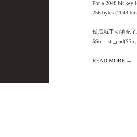
For a 2048 bit key 
256 bytes (2048 bit
然后就手动填充了AS
$Str = str_pad($St
READ MORE →
Date Time
25/04/4 17:31