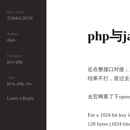
Date Time
25/04/4 20:59
php与
Author
shan
Category
java
php
近在整接口对接；对
Tags
结果不行，发过去
java
,
php
,
rsa
去官网看了下openssl
Leave a Reply
For a 1024 bit key 
128 bytes (1024 bit