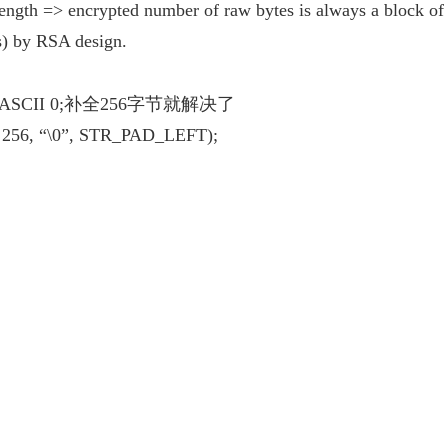
length => encrypted number of raw bytes is always a block of
s) by RSA design.
CII 0;补全256字节就解决了
r, 256, “\0”, STR_PAD_LEFT);