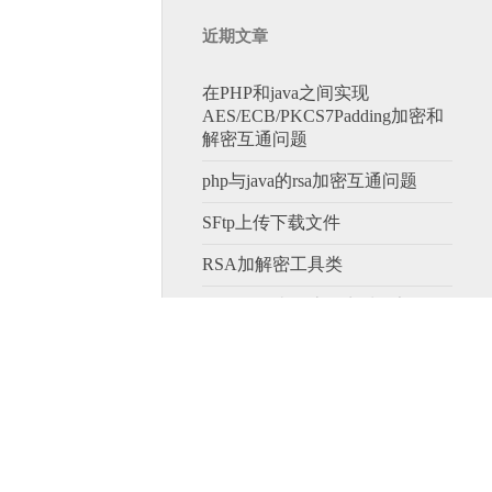
近期文章
在PHP和java之间实现
AES/ECB/PKCS7Padding加密和
解密互通问题
php与java的rsa加密互通问题
SFtp上传下载文件
RSA加解密工具类
记录一下统一流量商城的架构设
计