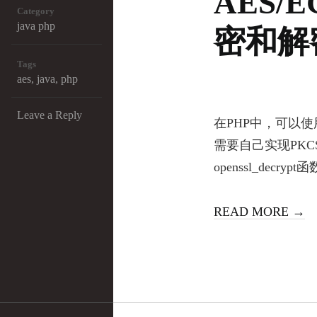
AES/E
Category
java
php
密和解
Tags
aes
,
java
,
php
Leave a Reply
在PHP中，可以使用o
需要自己实现PKCS7Pa
openssl_decry
READ MORE →