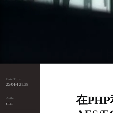
Date Time
25/04/4 21:38
在PHP
Author
shan