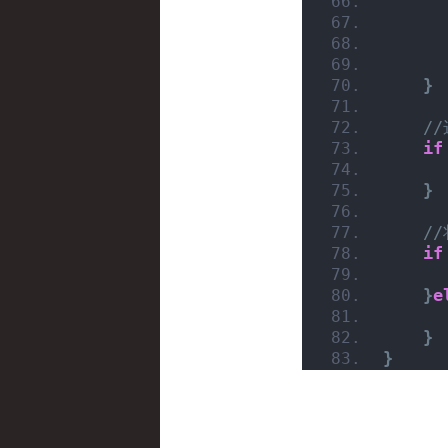
}
/
if
}
/
if
}
e
}
}