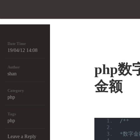
Date Time
19/04/12 14:08
php
Author
shan
金额
Category
php
Tags
/**
php
*数字
Leave a Reply