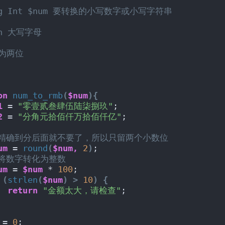
ing Int $num 要转换的小写数字或小写字符串
rn 大写字母
为两位
on
num_to_rmb
(
$num
){
1
 = 
"零壹贰叁肆伍陆柒捌玖"
;
2
 = 
"分角元拾佰仟万拾佰仟亿"
;
/精确到分后面就不要了，所以只留两个小数位
um
 = 
round
(
$num,
2
)
; 
/将数字转化为整数
um
 = 
$num
 * 
100
;
(
strlen
(
$num
)
>
10
)
{
return
"金额太大，请检查"
;
 = 
0
;