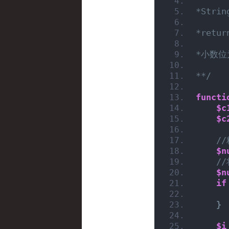
*Str
*retu
*小数位
**/
functi
$c
$c
/
$n
/
$n
if
}
$i