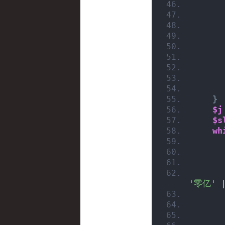
}
$j
$s
wh
'零亿'
 