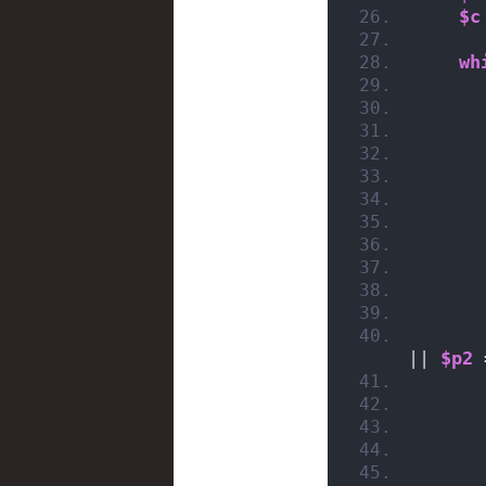
$c
wh
|| 
$p2
 