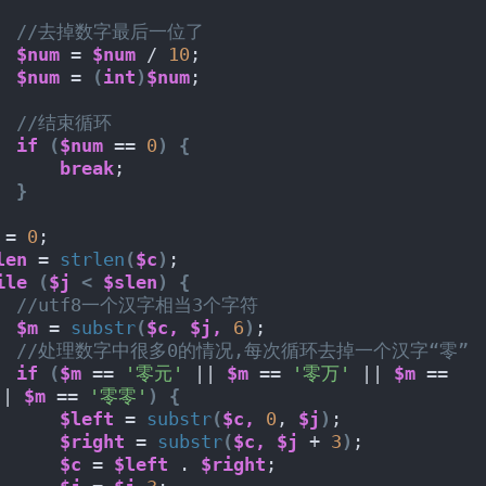
//去掉数字最后一位了
$num
 = 
$num
 / 
10
;
$num
 = 
(
int
)
$num
;
//结束循环
if
(
$num
 == 
0
)
{
break
;
}
 = 
0
;
len
 = 
strlen
(
$c
)
;
ile
(
$j
<
$slen
)
{
//utf8一个汉字相当3个字符
$m
 = 
substr
(
$c,
$j,
6
)
;
//处理数字中很多0的情况,每次循环去掉一个汉字“零”
if
(
$m
 == 
'零元'
 || 
$m
 == 
'零万'
 || 
$m
 == 
|| 
$m
 == 
'零零'
)
{
$left
 = 
substr
(
$c,
0
, 
$j
)
;
$right
 = 
substr
(
$c,
$j
 + 
3
)
;
$c
 = 
$left
 . 
$right
;