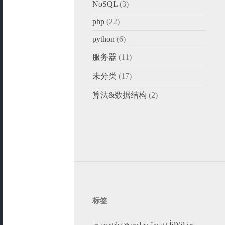
NoSQL
(3)
php
(22)
python
(6)
服务器
(11)
未分类
(17)
算法&数据结构
(2)
标签
java
css
aes
crontab
explain
flex
git
jwt