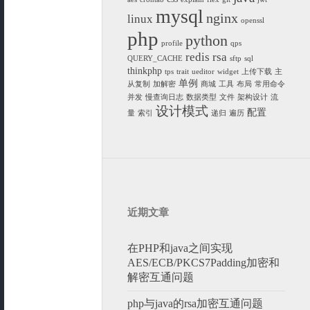
mysql
nginx
linux
openssl
php
python
profile
qps
redis
rsa
QUERY_CACHE
sftp
sql
thinkphp
tps
trait
ueditor
widget
上传下载
主
单例
从复制
加解密
商城
工具
布局
常用命令
并发
慢查询日志
数据类型
文件
架构设计
流
设计模式
配置
量
索引
递归
遍历
近期文章
在PHP和java之间实现
AES/ECB/PKCS7Padding加密和
解密互通问题
php与java的rsa加密互通问题