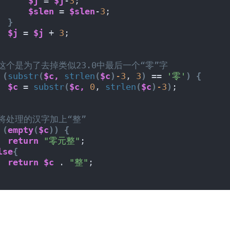
$j
 = 
$j
-
3
;
$slen
 = 
$slen
-
3
;
}
$j
 = 
$j
 + 
3
;
/这个是为了去掉类似23.0中最后一个“零”字
(
substr
(
$c,
strlen
(
$c
)
-3
, 
3
)
 == 
'零'
)
{
$c
 = 
substr
(
$c,
0
, 
strlen
(
$c
)
-3
)
;
/将处理的汉字加上“整”
(
empty
(
$c
))
{
return
"零元整"
;
lse
{
return
$c
 . 
"整"
;