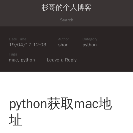
杉哥的个人博客
Date Time
Author
Category
19/04/17 12:03
shan
python
Tags
mac
,
python
Leave a Reply
python获取mac地
址