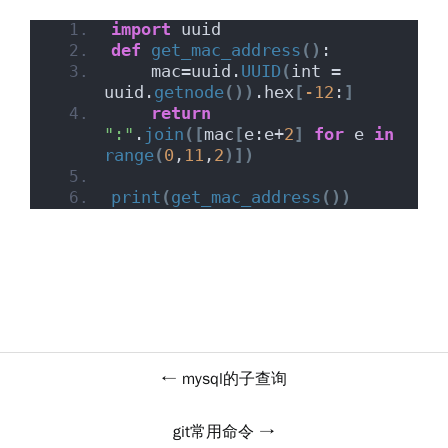
import
 uuid
def
get_mac_address
()
: 
    mac=uuid.
UUID
(
int = 
uuid.
getnode
())
.hex
[
-12
:
]
return
":"
.
join
([
mac
[
e:e+
2
]
for
 e 
in
range
(
0
,
11
,
2
)])
print
(
get_mac_address
())
mysql的子查询
git常用命令