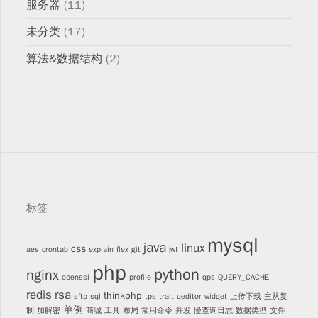
服务器
(11)
未分类
(17)
算法&数据结构
(2)
标签
mysql
java
linux
css
aes
crontab
explain
flex
git
jwt
php
python
nginx
openssl
profile
qps
QUERY_CACHE
redis
rsa
thinkphp
sftp
sql
tps
trait
ueditor
widget
上传下载
主从复
单例
制
加解密
商城
工具
布局
常用命令
并发
慢查询日志
数据类型
文件