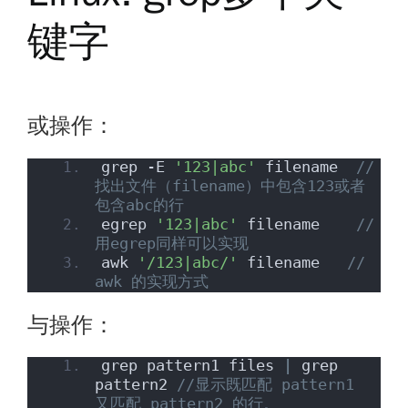
键字
或操作：
grep -E 
'123|abc'
 filename  
// 
找出文件（filename）中包含123或者
包含abc的行  
egrep 
'123|abc'
 filename    
// 
用egrep同样可以实现  
awk 
'/123|abc/'
 filename   
// 
awk 的实现方式
与操作：
grep pattern1 files 
|
 grep 
pattern2 
//显示既匹配 pattern1 
又匹配 pattern2 的行。