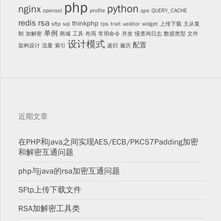
php
python
nginx
openssl
profile
qps
QUERY_CACHE
redis
rsa
thinkphp
sftp
sql
tps
trait
ueditor
widget
上传下载
主从复
单例
制
加解密
商城
工具
布局
常用命令
并发
慢查询日志
数据类型
文件
设计模式
配置
架构设计
流量
索引
递归
遍历
近期文章
在PHP和java之间实现AES/ECB/PKCS7Padding加密
和解密互通问题
php与java的rsa加密互通问题
SFtp上传下载文件
RSA加解密工具类