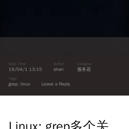
Date Time
Author
Category
19/04/1 13:15
shan
服务器
Tags
grep
,
linux
Leave a Reply
Linux: grep多个关