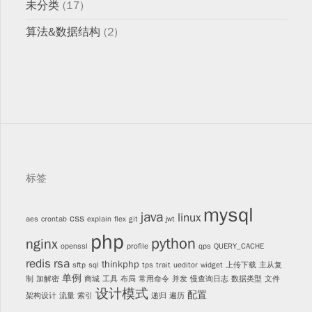
未分类
(17)
算法&数据结构
(2)
标签
mysql
java
linux
css
aes
crontab
explain
flex
git
jwt
php
python
nginx
openssl
profile
qps
QUERY_CACHE
redis
rsa
thinkphp
sftp
sql
tps
trait
ueditor
widget
上传下载
主从复
单例
制
加解密
商城
工具
布局
常用命令
并发
慢查询日志
数据类型
文件
设计模式
配置
架构设计
流量
索引
递归
遍历