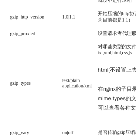
就没不进行压缩
开始压缩的htt
gzip_http_version
1.0|1.1
为目前都是1.1）
设置请求者代理
gzip_proxied
对哪些类型的文件
txt,xml,html,css,js
html(不设置
text/plain
gzip_types
application/xml
在nginx的子目
mime.type
可以查看各种文
是否传输gzip压
gzip_vary
on|off