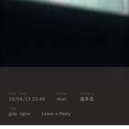
Date Time
Author
Category
19/04/13 23:49
shan
服务器
Tags
gzip
,
nginx
Leave a Reply