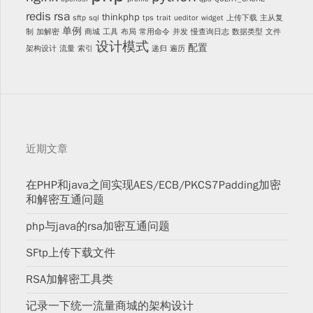
redis
rsa
thinkphp
sftp
sql
tps
trait
ueditor
widget
上传下载
主从复
单例
制
加解密
商城
工具
布局
常用命令
并发
慢查询日志
数据类型
文件
设计模式
配置
架构设计
流量
索引
递归
遍历
近期文章
在PHP和java之间实现AES/ECB/PKCS7Padding加密
和解密互通问题
php与java的rsa加密互通问题
SFtp上传下载文件
RSA加解密工具类
记录一下统一流量商城的架构设计