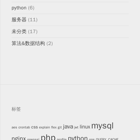
python
(6)
服务器
(11)
未分类
(17)
算法&数据结构
(2)
标签
mysql
java
linux
css
aes
crontab
explain
flex
git
jwt
php
python
nginx
openssl
profile
qps
QUERY_CACHE